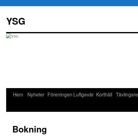
Hoppa
till
YSG
innehåll
Hem
Nyheter
Föreningen
Luftgevär
Korthåll
Tävlingsre
Bokning