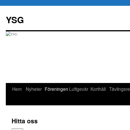
Hoppa
till
YSG
innehåll
Hem
Nyheter
Föreningen
Luftgevär
Korthåll
Tävlingsre
Hitta oss