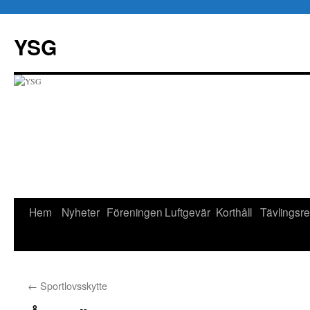
Hoppa
till
YSG
innehåll
Hem
Nyheter
Föreningen
Luftgevär
Korthåll
Tävlingsre
←
Sportlovsskytte