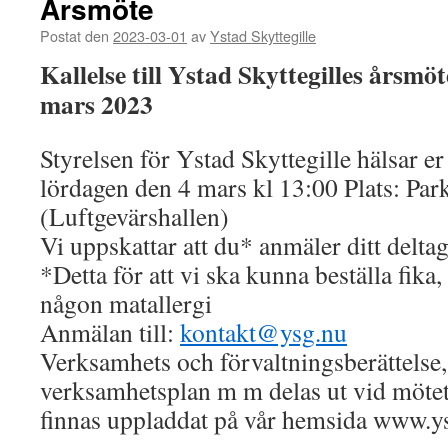
Årsmöte
Postat den
2023-03-01
av
Ystad Skyttegille
Kallelse till Ystad Skyttegilles årsm
mars 2023
Styrelsen för Ystad Skyttegille hälsar e
lördagen den 4 mars kl 13:00 Plats: Par
(Luftgevärshallen)
Vi uppskattar att du* anmäler ditt delta
*Detta för att vi ska kunna beställa fik
någon matallergi
Anmälan till:
kontakt@ysg.nu
Verksamhets och förvaltningsberättelse, 
verksamhetsplan m m delas ut vid möt
finnas uppladdat på vår hemsida www.y