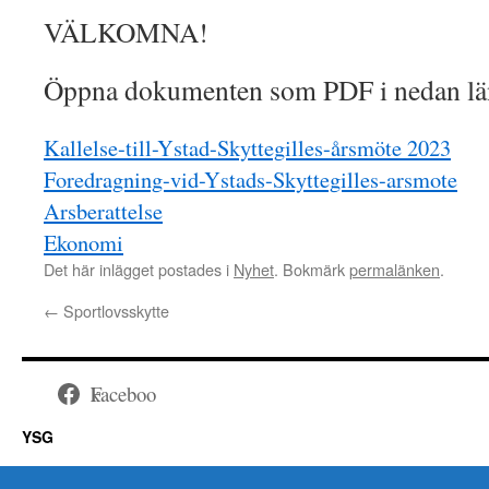
VÄLKOMNA!
Öppna dokumenten som PDF i nedan lä
Kallelse-till-Ystad-Skyttegilles-årsmöte 2023
Foredragning-vid-Ystads-Skyttegilles-arsmote
Arsberattelse
Ekonomi
Det här inlägget postades i
Nyhet
. Bokmärk
permalänken
.
←
Sportlovsskytte
Facebook
YSG